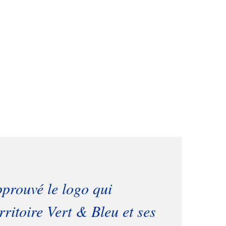
prouvé le logo qui
rritoire Vert & Bleu et ses
ts et leur implication,