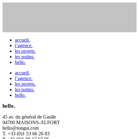
accueil.
l’agence.
les projets.
les potins.
hello.
accueil.
l’agence.
les projets.
les potins.
hello.
hello.
45 av. du général de Gaulle
94700 MAISONS-ALFORT
hello@tongui.com
T. +33 (0)1 53 66 26 83