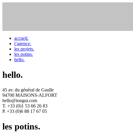
accueil.
l’agence.
les projets.
les potins.
hello.
hello.
45 av. du général de Gaulle
94700 MAISONS-ALFORT
hello@tongui.com
T. +33 (0)1 53 66 26 83
P. +33 (0)6 88 17 67 05
les potins.