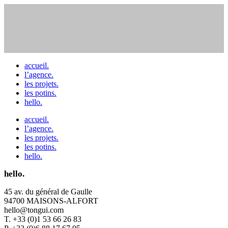
accueil.
l’agence.
les projets.
les potins.
hello.
accueil.
l’agence.
les projets.
les potins.
hello.
hello.
45 av. du général de Gaulle
94700 MAISONS-ALFORT
hello@tongui.com
T. +33 (0)1 53 66 26 83