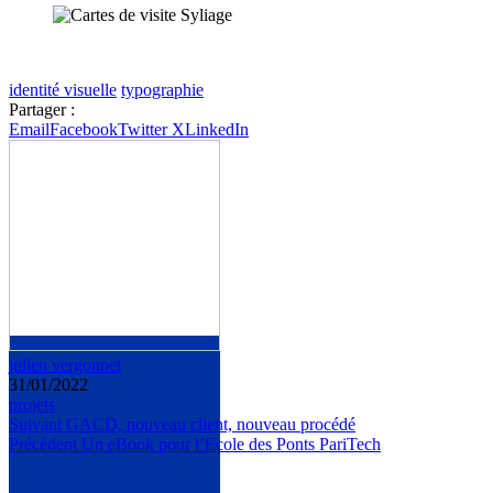
identité visuelle
typographie
Partager :
Email
Facebook
Twitter X
LinkedIn
julien vergonnet
31/01/2022
projets
Suivant
GACD, nouveau client, nouveau procédé
Précédent
Un eBook pour l’Ecole des Ponts PariTech